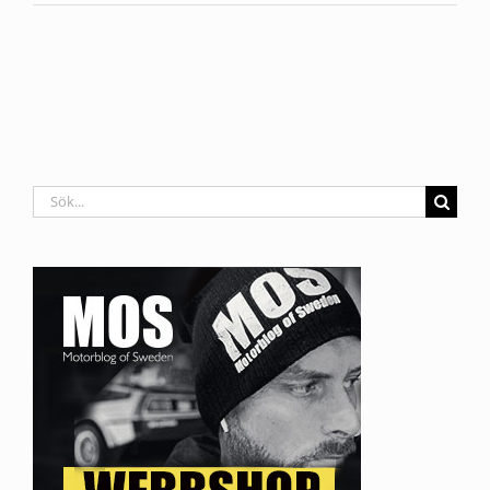
Sök
efter: