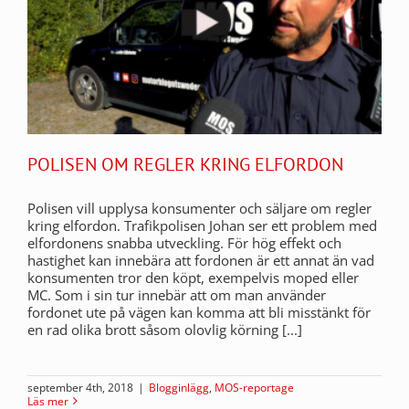
POLISEN OM REGLER KRING ELFORDON
Polisen vill upplysa konsumenter och säljare om regler
kring elfordon. Trafikpolisen Johan ser ett problem med
elfordonens snabba utveckling. För hög effekt och
hastighet kan innebära att fordonen är ett annat än vad
konsumenten tror den köpt, exempelvis moped eller
MC. Som i sin tur innebär att om man använder
fordonet ute på vägen kan komma att bli misstänkt för
en rad olika brott såsom olovlig körning [...]
september 4th, 2018
|
Blogginlägg
,
MOS-reportage
Läs mer