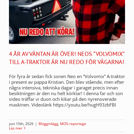
4 ÅR AV VÄNTAN ÄR ÖVER! NEOS ”VOLVOMIX”
TILL A-TRAKTOR ÄR NU REDO FÖR VÄGARNA!
För fyra år sedan fick sonen Neo en ”Volvomix” A-traktor
i present av pappa Kristian. Den blev stående, men efter
några intensiva, tekniska dagar i garaget precis innan
besiktningen är den nu helt körklar! I denna far och son
video träffar vi duon och kikar på den nyrenoverade
maskinen. Videolänk https://youtu.be/hugH93zbFBI
juni 10th, 2026
|
Blogginlägg
,
MOS-reportage
Läs mer