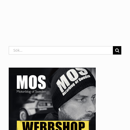
Sök
efter: