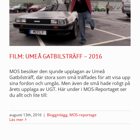
FILM: UMEÅ GATBILSTRÄFF – 2016
MOS besöker den sjunde upplagan av Umeå
Gatbilsträff, där stora som små träffades för att visa upp
sina fordon och umgås. Men även de små hade roligt på
årets upplaga av UGT. Här under i MOS-Reportaget ser
du allt och lite till:
augusti 13th, 2016
|
Blogginlägg
,
MOS-reportage
Läs mer