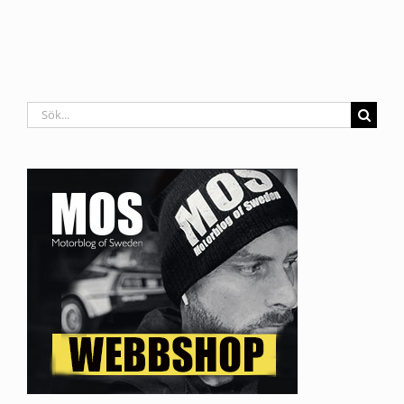
Sök
efter: