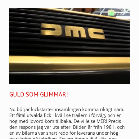
GULD SOM GLIMMAR!
Nu börjar kickstarter-insamlingen komma riktigt nära.
Ett fåtal utvalda fick i kväll se trailern i förväg, och en
hög med lovord kom tillbaka. De ville se MER! Precis
den respons jag var ute efter. Bilden är från 1981, och
en av bilarna var snart redo för leverans under hög
bevakning på fabriken. Sesam öppna dig! Här inne