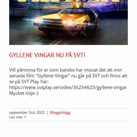
GYLLENE VINGAR NU PÅ SVT!
Vill påminna för er som kanske har missat det att min
senaste film "Gyllene Vingar" nu går på SVT och finns att
se på SVT Play här:
https://www.svtplay.se/video/36254625/gyllene-vingar
Mycket nöje :)
september 3rd, 2022
|
Blogginlägg
Läs mer