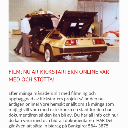
FILM: NU ÄR KICKSTARTERN ONLINE VAR
MED OCH STÖTTA!
Efter många månaders slit med filmning och
uppbyggnad av Kickstarters projekt så är den nu
äntligen online! Vore hemskt snällt om så många som
möjligt vill vara med och skänka en slant för den här
dokumentären så den kan bli av. Du har all info och hur
du kan vara med och bidra i dokumentären HÄR Det
går även att sätta in bidrag på Bankgiro: 584- 3875