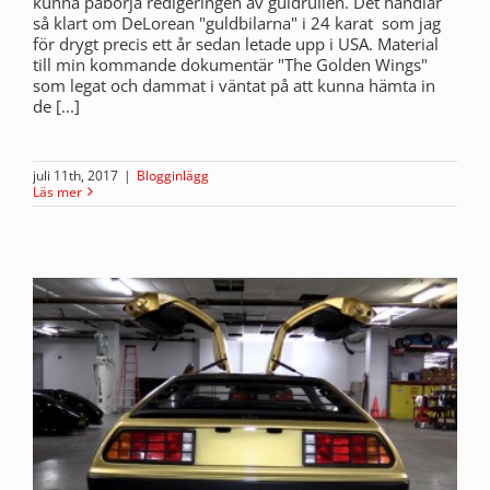
kunna påbörja redigeringen av guldrullen. Det handlar
så klart om DeLorean "guldbilarna" i 24 karat som jag
för drygt precis ett år sedan letade upp i USA. Material
till min kommande dokumentär "The Golden Wings"
som legat och dammat i väntat på att kunna hämta in
de [...]
juli 11th, 2017
|
Blogginlägg
Läs mer