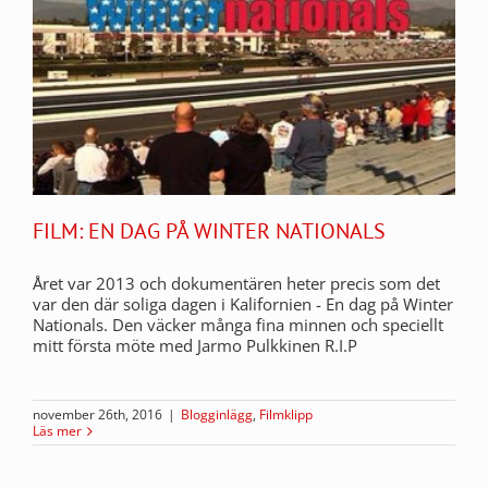
FILM: EN DAG PÅ WINTER NATIONALS
Året var 2013 och dokumentären heter precis som det
var den där soliga dagen i Kalifornien - En dag på Winter
Nationals. Den väcker många fina minnen och speciellt
mitt första möte med Jarmo Pulkkinen R.I.P
november 26th, 2016
|
Blogginlägg
,
Filmklipp
Läs mer