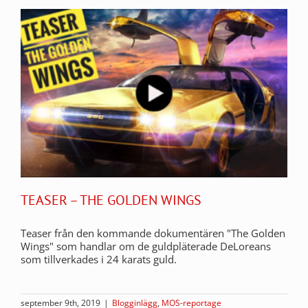
TEASER – THE GOLDEN WINGS
Teaser från den kommande dokumentären "The Golden
Wings" som handlar om de guldpläterade DeLoreans
som tillverkades i 24 karats guld.
september 9th, 2019
|
Blogginlägg
,
MOS-reportage