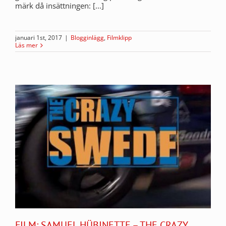
märk då insättningen: [...]
januari 1st, 2017
|
Blogginlägg
,
Filmklipp
Läs mer
FILM: SAMUEL HÜBINETTE – THE CRAZY