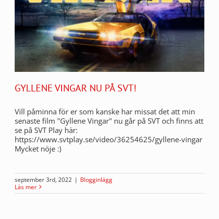
GYLLENE VINGAR NU PÅ SVT!
Vill påminna för er som kanske har missat det att min
senaste film "Gyllene Vingar" nu går på SVT och finns att
se på SVT Play här:
https://www.svtplay.se/video/36254625/gyllene-vingar
Mycket nöje :)
september 3rd, 2022
|
Blogginlägg
Läs mer