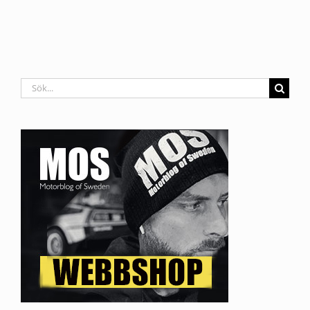
Sök
efter: