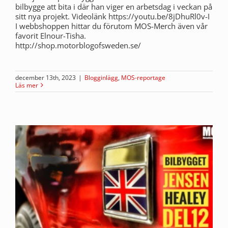
bilbygge att bita i där han viger en arbetsdag i veckan på
sitt nya projekt. Videolänk https://youtu.be/8jDhuRl0v-I
I webbshoppen hittar du förutom MOS-Merch även vår
favorit Elnour-Tisha.
http://shop.motorblogofsweden.se/
december 13th, 2023
|
Blogginlägg
,
MOS-reportage
Läs mer