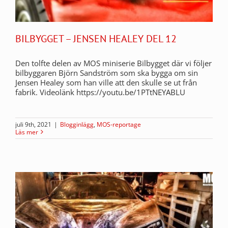
BILBYGGET – JENSEN HEALEY DEL 12
Den tolfte delen av MOS miniserie Bilbygget där vi följer
bilbyggaren Björn Sandström som ska bygga om sin
Jensen Healey som han ville att den skulle se ut från
fabrik. Videolänk https://youtu.be/1PTtNEYABLU
juli 9th, 2021
|
Blogginlägg
,
MOS-reportage
Läs mer