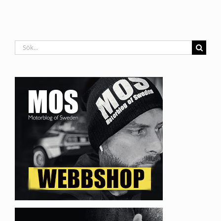
Sök
efter: