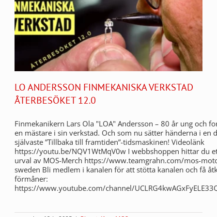
LO ANDERSSON FINMEKANISKA VERKSTAD
ÅTERBESÖKET 12.0
Finmekanikern Lars Ola "LOA" Andersson – 80 år ung och fo
en mästare i sin verkstad. Och som nu sätter händerna i en det
självaste ”Tillbaka till framtiden”-tidsmaskinen! Videolänk
https://youtu.be/NQV1WtMqV0w I webbshoppen hittar du ett
urval av MOS-Merch https://www.teamgrahn.com/mos-moto
sweden Bli medlem i kanalen för att stötta kanalen och få åtk
förmåner:
https://www.youtube.com/channel/UCLRG4kwAGxFyELE33Q