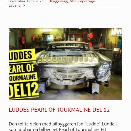
november 12th, 2025
|
Blogginlägg
,
MOS-reportage
Läs mer
LUDDES PEARL OF TOURMALINE DEL 12
Den tolfte delen med bilbyggaren Jan "Ludde" Lundell
som jobbar på bilbygget Pearl of Tourmaline. Ett