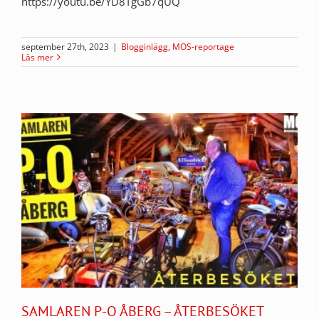
https://youtu.be/YD8TgGb7qUQ
september 27th, 2023
|
Blogginlägg
,
MOS-reportage
Läs mer
SAMLAREN P-O ÅBERG – ÅTERBESÖKET