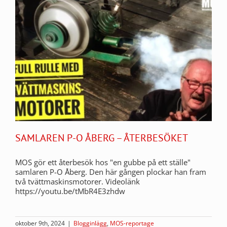
SAMLAREN P-O ÅBERG – ÅTERBESÖKET
MOS gör ett återbesök hos "en gubbe på ett ställe"
samlaren P-O Åberg. Den här gången plockar han fram
två tvättmaskinsmotorer. Videolänk
https://youtu.be/tMbR4E3zhdw
oktober 9th, 2024
|
Blogginlägg
,
MOS-reportage