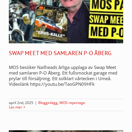
SWAP MEET MED SAMLAREN P-O ÅBERG
MOS besöker Nailheads årliga upplaga av Swap Meet
med samlaren P-O Åberg. Ett fullsmockat garage med
prylar till försäljning. Ett solklart vårtecken i Umeå.
Videolänk https://youtu.be/TaoGPN09HFk
april 2nd, 2025
|
Blogginlägg
,
MOS-reportage
Läs mer