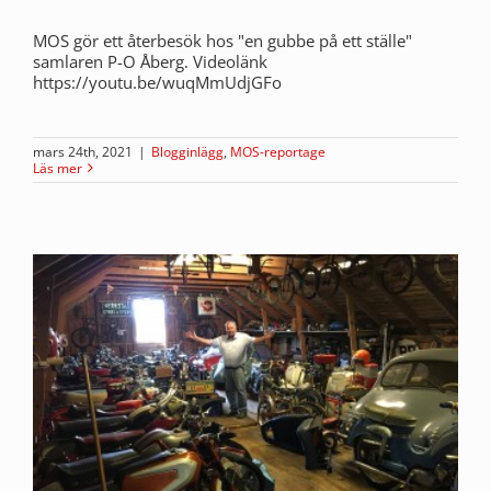
MOS gör ett återbesök hos "en gubbe på ett ställe"
samlaren P-O Åberg. Videolänk
https://youtu.be/wuqMmUdjGFo
mars 24th, 2021
|
Blogginlägg
,
MOS-reportage
Läs mer