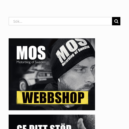
Sök
efter: