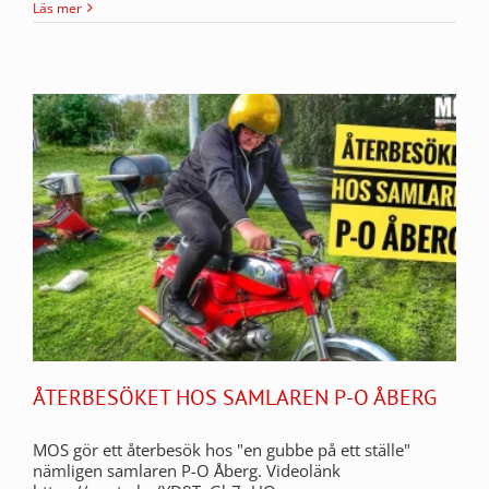
Läs mer
ÅTERBESÖKET HOS SAMLAREN P-O ÅBERG
MOS gör ett återbesök hos "en gubbe på ett ställe"
nämligen samlaren P-O Åberg. Videolänk