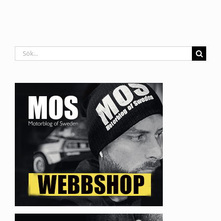
Sök
efter: