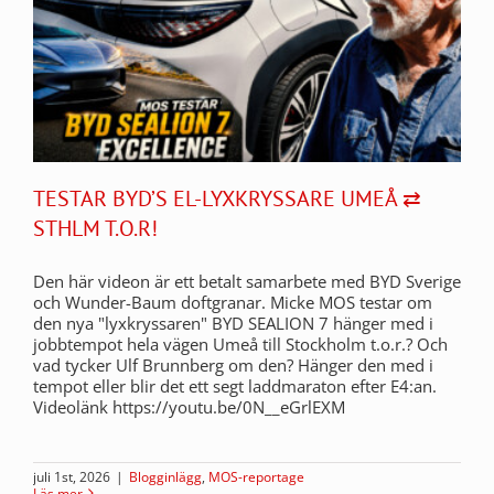
TESTAR BYD’S EL-LYXKRYSSARE UMEÅ ⇄
STHLM T.O.R!
Den här videon är ett betalt samarbete med BYD Sverige
och Wunder-Baum doftgranar. Micke MOS testar om
den nya "lyxkryssaren" BYD SEALION 7 hänger med i
jobbtempot hela vägen Umeå till Stockholm t.o.r.? Och
vad tycker Ulf Brunnberg om den? Hänger den med i
tempot eller blir det ett segt laddmaraton efter E4:an.
Videolänk https://youtu.be/0N__eGrlEXM
juli 1st, 2026
|
Blogginlägg
,
MOS-reportage
Läs mer