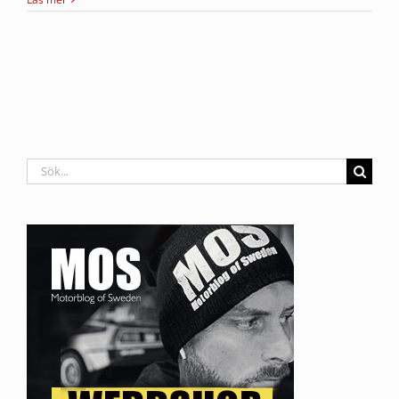
Sök
efter: