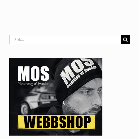
Sök
efter: