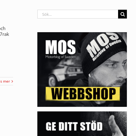
Sök
efter:
och
A7rak
äs mer