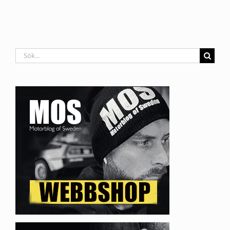
Sök
efter: