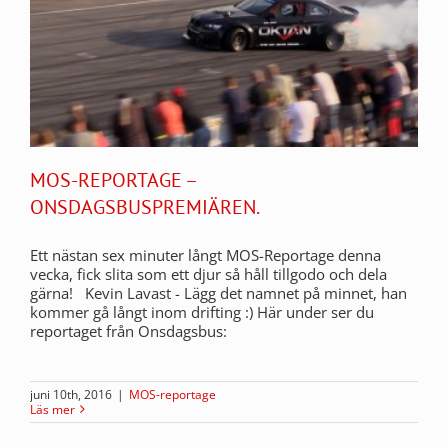
MOS-REPORTAGE –
ONSDAGSBUSPREMIÄREN.
Ett nästan sex minuter långt MOS-Reportage denna
vecka, fick slita som ett djur så håll tillgodo och dela
gärna! Kevin Lavast - Lägg det namnet på minnet, han
kommer gå långt inom drifting :) Här under ser du
reportaget från Onsdagsbus:
juni 10th, 2016
|
MOS-reportage
Läs mer