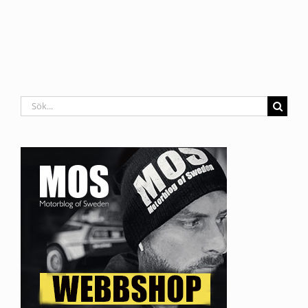
Sök
efter: