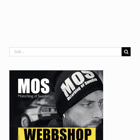
Sök
efter: