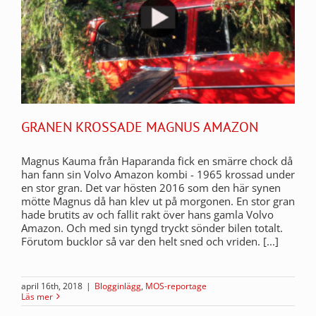
GRANEN KROSSADE MAGNUS AMAZON
Magnus Kauma från Haparanda fick en smärre chock då
han fann sin Volvo Amazon kombi - 1965 krossad under
en stor gran. Det var hösten 2016 som den här synen
mötte Magnus då han klev ut på morgonen. En stor gran
hade brutits av och fallit rakt över hans gamla Volvo
Amazon. Och med sin tyngd tryckt sönder bilen totalt.
Förutom bucklor så var den helt sned och vriden. [...]
april 16th, 2018
|
Blogginlägg
,
MOS-reportage
Läs mer