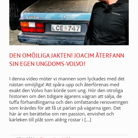
DEN OMÖJLIGA JAKTEN! JOACIM ÅTERFANN
SIN EGEN UNGDOMS-VOLVO!
I denna video möter vi mannen som lyckades med det
nästan omöjliga! Att spåra upp och återförenas med
exakt den Volvo han körde som ung. Hör den otroliga
historien om den tidigare ägarens vägran att sälja, de
tuffa förhandlingarna och den omfattande renoveringen
som krävdes för att få ut pärlan på vägarna igen. Det
här är en berättelse om ren passion, envishet och
kärleken till plåt som aldrig rostar i [...]