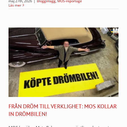
maj 27th, 2026
|
Blogginlägg
,
MOS-reportage
Läs mer
FRÅN DRÖM TILL VERKLIGHET: MOS KOLLAR
IN DRÖMBILEN!