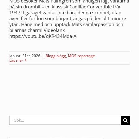
MOS besöker Mats Palmgren som äntligen lagt vantarna
på sin drömbil – en klassisk Cadillac Convertible från
1947! I garaget väntar inte bara denna skönhet, utan
även fler fordon som börjar trängas på den allt mindre
ytan. Häng med och upptäck Mats samlarpassion och
bilarnas charm! Videolänk
https://youtu.be/qKR434Mda-A
januari 21st, 2026
|
Blogginlägg
,
MOS-reportage
Läs mer
Sök
efter: