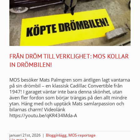
FRÅN DRÖM TILL VERKLIGHET: MOS KOLLAR
IN DRÖMBILEN!
MOS besöker Mats Palmgren som äntligen lagt vantarna
på sin drömbil – en klassisk Cadillac Convertible från
1947! I garaget väntar inte bara denna skönhet, utan
även fler fordon som börjar trängas på den allt mindre
ytan. Häng med och upptäck Mats samlarpassion och
bilarnas charm! Videolänk
https://youtu.be/qKR434Mda-A
januari 21st, 2026
|
Blogginlägg
,
MOS-reportage
Läs mer