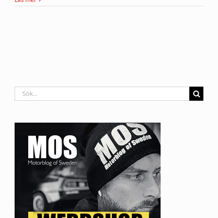
Sök
efter: