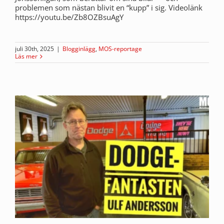
problemen som nästan blivit en “kupp” i sig. Videolänk
https://youtu.be/Zb8OZBsuAgY
juli 30th, 2025
|
Blogginlägg
,
MOS-reportage
Läs mer