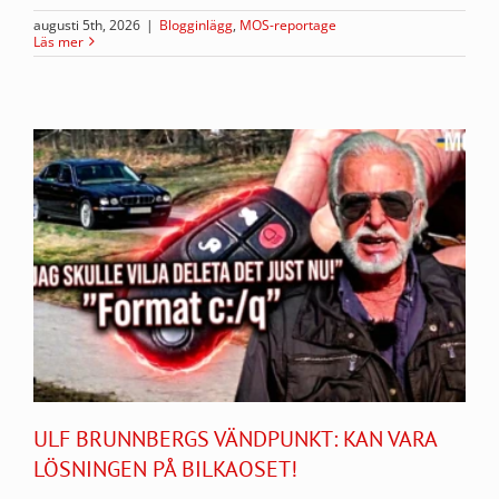
augusti 5th, 2026
|
Blogginlägg
,
MOS-reportage
Läs mer
ULF BRUNNBERGS VÄNDPUNKT: KAN VARA
LÖSNINGEN PÅ BILKAOSET!