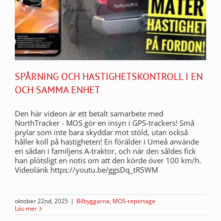
SPÅRNING OCH HASTIGHETSKONTROLL I EN
OCH SAMMA ENHET
Den här videon är ett betalt samarbete med
NorthTracker - MOS gör en insyn i GPS-trackers! Små
prylar som inte bara skyddar mot stöld, utan också
håller koll på hastigheten! En förälder i Umeå använde
en sådan i familjens A-traktor, och när den såldes fick
han plötsligt en notis om att den körde över 100 km/h.
Videolänk https://youtu.be/ggsDq_tR5WM
oktober 22nd, 2025
|
Bilbyggarna
,
MOS-reportage
Läs mer