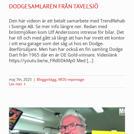
DODGESAMLAREN FRÅN TAVELSJÖ
Den här videon är ett betalt samarbete med TrendRehab
i Sverige AB. Se mer info längre ner. Redan med
bröstmjölken kom Ulf Anderssons intresse för bilar. Det
har till och med gått så långt att han har inrett ett kontor
i sitt ena garage som det såg ut hos en Dodge-
återförsäljare. Men han har också en fin samling Dodge
Dart från 1965 där en är OE Gold-vinnare. Videolänk
https://youtu.be/w_FRd0DkMp0 Med [...]
maj 7th, 2025
|
Blogginlägg
,
MOS-reportage
Läs mer