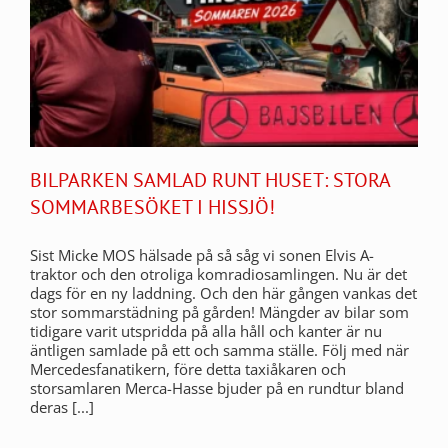
BILPARKEN SAMLAD RUNT HUSET: STORA
SOMMARBESÖKET I HISSJÖ!
Sist Micke MOS hälsade på så såg vi sonen Elvis A-
traktor och den otroliga komradiosamlingen. Nu är det
dags för en ny laddning. Och den här gången vankas det
stor sommarstädning på gården! Mängder av bilar som
tidigare varit utspridda på alla håll och kanter är nu
äntligen samlade på ett och samma ställe. Följ med när
Mercedesfanatikern, före detta taxiåkaren och
storsamlaren Merca-Hasse bjuder på en rundtur bland
deras [...]