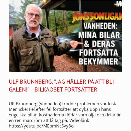
ULF BRUNNBERG: ”JAG HÅLLER PÅ ATT BLI
GALEN!” – BILKAOSET FORTSÄTTER
Ulf Brunnberg (Vanheden) trodde problemen var lösta.
Men icke! Fel efter fel fortsätter att dyka upp i hans
engelska bilar, kostnaderna flödar som olja och delar är
en ren mardröm att få tag på. Videolänk
https://youtu.be/MEbmNcSvy8o