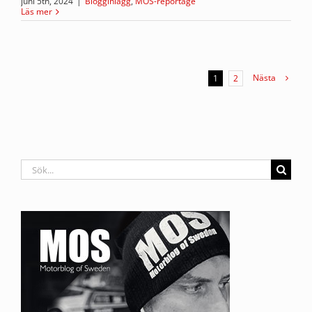
juni 5th, 2024
|
Blogginlägg
,
MOS-reportage
Läs mer
Nästa
1
2
Sök
efter: