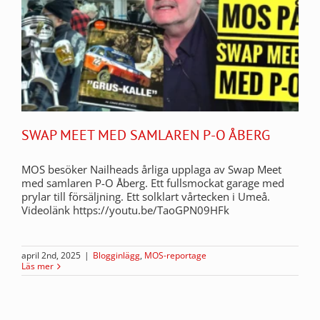
SWAP MEET MED SAMLAREN P-O ÅBERG
MOS besöker Nailheads årliga upplaga av Swap Meet
med samlaren P-O Åberg. Ett fullsmockat garage med
prylar till försäljning. Ett solklart vårtecken i Umeå.
Videolänk https://youtu.be/TaoGPN09HFk
april 2nd, 2025
|
Blogginlägg
,
MOS-reportage
Läs mer