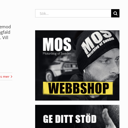
Sök
efter:
 vemod
ngfald
 Vill
äs mer