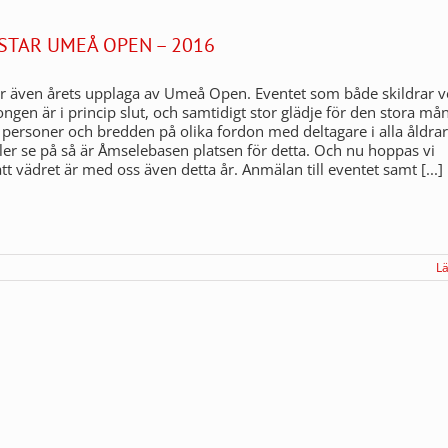
STAR UMEÅ OPEN – 2016
r även årets upplaga av Umeå Open. Eventet som både skildrar
ongen är i princip slut, och samtidigt stor glädje för den stora må
a personer och bredden på olika fordon med deltagare i alla åldrar.
ller se på så är Åmselebasen platsen för detta. Och nu hoppas vi
tt vädret är med oss även detta år. Anmälan till eventet samt [...]
L