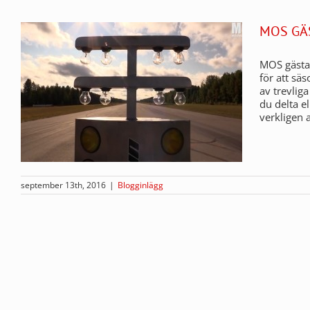
MOS GÄ
MOS gästa
för att säs
av trevlig
du delta e
verkligen a
september 13th, 2016
|
Blogginlägg