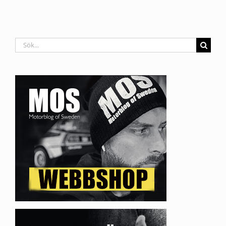
Sök
efter: