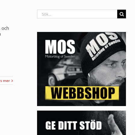
Sök
efter:
s och
n
äs mer