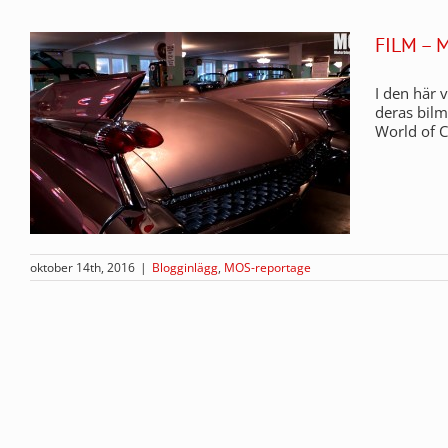
FILM –
I den här 
deras bilm
World of C
oktober 14th, 2016
|
Blogginlägg
,
MOS-reportage