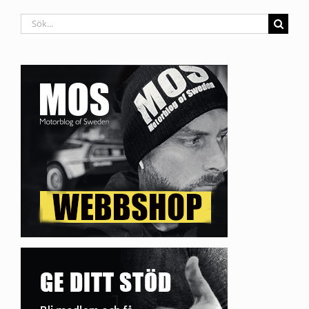
Sök
efter: