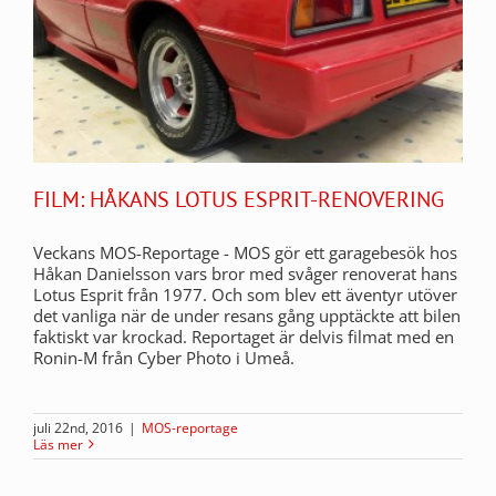
FILM: HÅKANS LOTUS ESPRIT-RENOVERING
Veckans MOS-Reportage - MOS gör ett garagebesök hos
Håkan Danielsson vars bror med svåger renoverat hans
Lotus Esprit från 1977. Och som blev ett äventyr utöver
det vanliga när de under resans gång upptäckte att bilen
faktiskt var krockad. Reportaget är delvis filmat med en
Ronin-M från Cyber Photo i Umeå.
juli 22nd, 2016
|
MOS-reportage
Läs mer