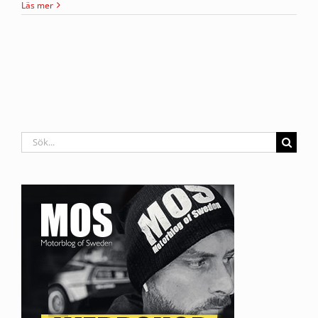
Läs mer
Sök
efter: