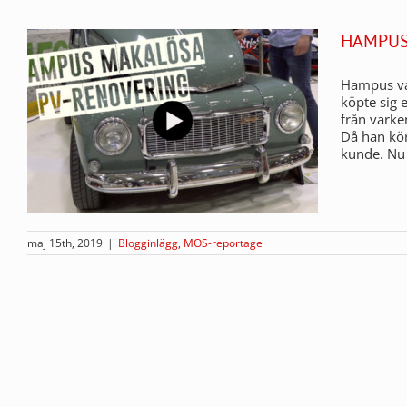
HAMPUS
Hampus var
köpte sig 
från varke
Då han kör
kunde. Nu f
maj 15th, 2019
|
Blogginlägg
,
MOS-reportage