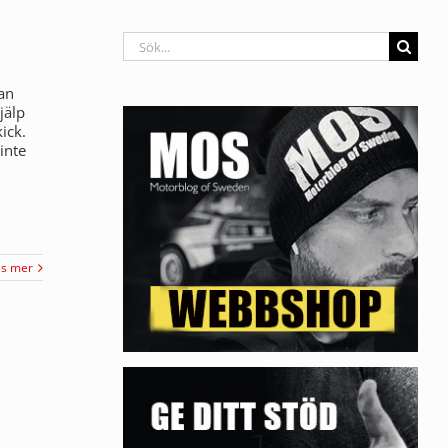
Sök
efter:
an
jälp
ick.
inte
äs mer