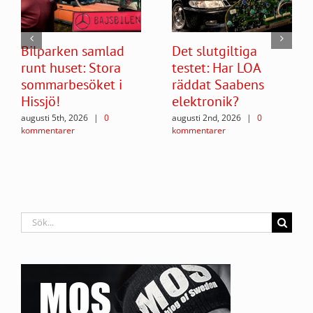
Bilparken samlad
Det slutgiltiga
runt huset: Stora
testet: Har LOA
sommarbesöket i
räddat Saabens
Hissjö!
elektronik?
augusti 5th, 2026
|
0
augusti 2nd, 2026
|
0
kommentarer
kommentarer
Sök
efter: