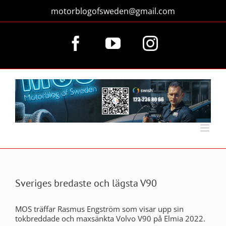
Fortsätt
motorblogofsweden@gmail.com
till
innehållet
Facebook
YouTube
Instagram
Sveriges bredaste och lägsta V90
MOS träffar Rasmus Engström som visar upp sin
tokbreddade och maxsänkta Volvo V90 på Elmia 2022.