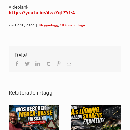
Videolänk
https://youtu.be/dwzYqLZYfz4
april 27th, 2022
|
Blogginlägg
,
MOS-reportage
Dela!
Facebook
Twitter
LinkedIn
Tumblr
Pinterest
E-
post
Relaterade inlägg