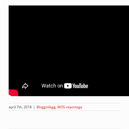
april 7th, 2018
|
Blogginlägg
,
MOS-reportage