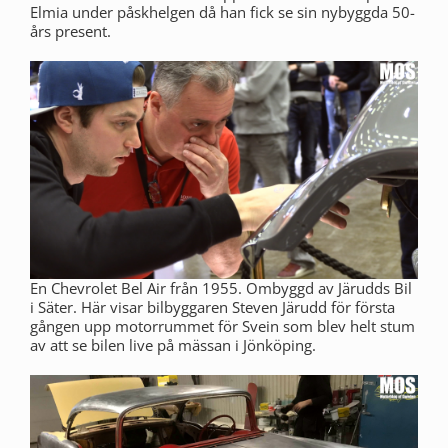
Elmia under påskhelgen då han fick se sin nybyggda 50-
års present.
En Chevrolet Bel Air från 1955. Ombyggd av Järudds Bil
i Säter. Här visar bilbyggaren Steven Järudd för första
gången upp motorrummet för Svein som blev helt stum
av att se bilen live på mässan i Jönköping.