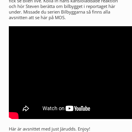
fick se bilen live. Kolla in hans känsloladdade reaktion
och hör Steven berätta om bilbygget i reportaget här
under. Missade du serien Bilbyggarna så finns alla
avsnitten att se här på MOS.
Här är avsnittet med just Järudds. Enjoy!