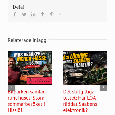
Dela!
Facebook
Twitter
LinkedIn
Tumblr
Pinterest
E-
post
Relaterade inlägg
Bilparken samlad
Det slutgiltiga
runt huset: Stora
testet: Har LOA
sommarbesöket i
räddat Saabens
Hissjö!
elektronik?