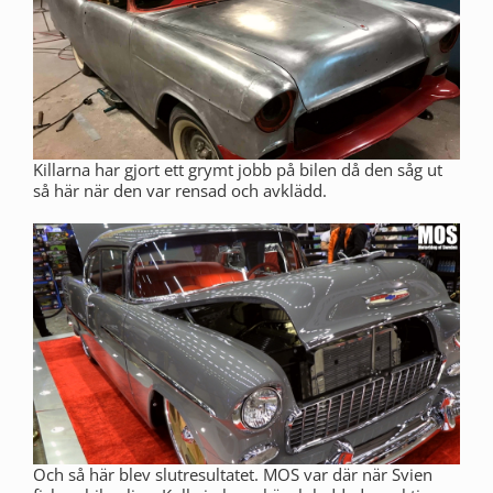
Killarna har gjort ett grymt jobb på bilen då den såg ut
så här när den var rensad och avklädd.
Och så här blev slutresultatet. MOS var där när Svien