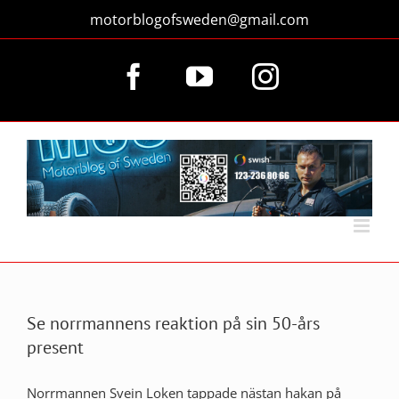
Fortsätt
motorblogofsweden@gmail.com
till
innehållet
Facebook
YouTube
Instagram
Se norrmannens reaktion på sin 50-års
present
Norrmannen Svein Loken tappade nästan hakan på