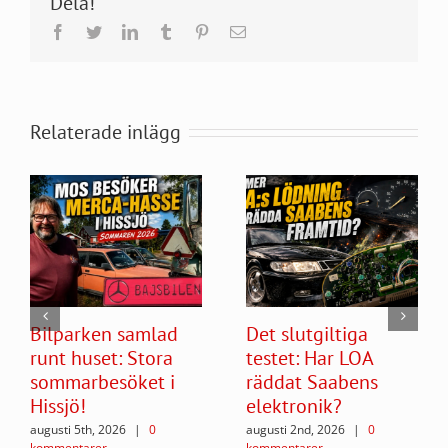
Dela!
Facebook
Twitter
LinkedIn
Tumblr
Pinterest
E-
post
Relaterade inlägg
Bilparken samlad
Det slutgiltiga
runt huset: Stora
testet: Har LOA
sommarbesöket i
räddat Saabens
Hissjö!
elektronik?
augusti 5th, 2026
|
0
augusti 2nd, 2026
|
0
kommentarer
kommentarer