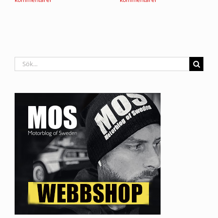
Sök
efter: