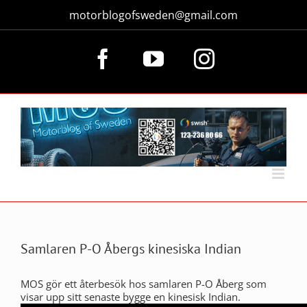
Fortsätt
motorblogofsweden@gmail.com
till
innehållet
Facebook
YouTube
Instagram
Samlaren P-O Åbergs kinesiska Indian
MOS gör ett återbesök hos samlaren P-O Åberg som
visar upp sitt senaste bygge en kinesisk Indian.