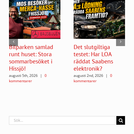
Bilparken samlad
Det slutgiltiga
runt huset: Stora
testet: Har LOA
sommarbesöket i
räddat Saabens
Hissjö!
elektronik?
augusti 5th, 2026
|
0
augusti 2nd, 2026
|
0
kommentarer
kommentarer
Sök
efter: