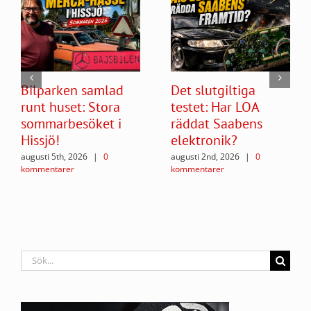
Bilparken samlad
Det slutgiltiga
runt huset: Stora
testet: Har LOA
sommarbesöket i
räddat Saabens
Hissjö!
elektronik?
augusti 5th, 2026
|
0
augusti 2nd, 2026
|
0
kommentarer
kommentarer
Sök
efter: