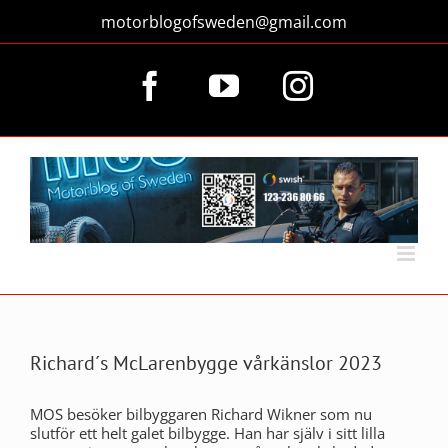
Fortsätt
motorblogofsweden@gmail.com
till
innehållet
Facebook
YouTube
Instagram
Richard´s McLarenbygge vårkänslor 2023
MOS besöker bilbyggaren Richard Wikner som nu
slutför ett helt galet bilbygge. Han har själv i sitt lilla