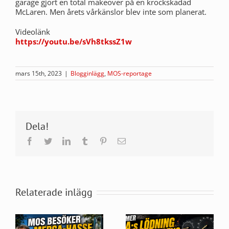
garage gjort en total makeover på en krockskadad
McLaren. Men årets vårkänslor blev inte som planerat.
Videolänk
https://youtu.be/sVh8tkssZ1w
mars 15th, 2023
|
Blogginlägg
,
MOS-reportage
Dela!
Facebook
Twitter
LinkedIn
Tumblr
Pinterest
E-
post
Relaterade inlägg