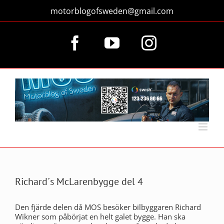
Fortsätt
motorblogofsweden@gmail.com
till
innehållet
Facebook
YouTube
Instagram
Richard´s McLarenbygge del 4
Den fjärde delen då MOS besöker bilbyggaren Richard
Wikner som påbörjat en helt galet bygge. Han ska