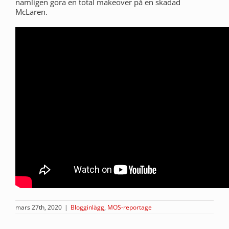
nämligen göra en total makeover på en skadad
McLaren.
mars 27th, 2020
|
Blogginlägg
,
MOS-reportage