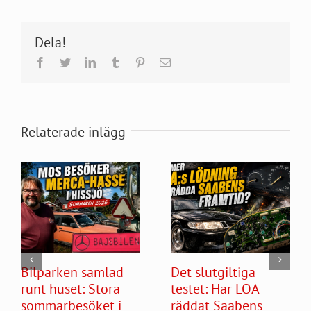
Dela!
Facebook
Twitter
LinkedIn
Tumblr
Pinterest
E-
post
Relaterade inlägg
Bilparken samlad
Det slutgiltiga
runt huset: Stora
testet: Har LOA
sommarbesöket i
räddat Saabens