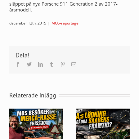
släppet på nya Porsche 911 Generation 2 av 2017-
årsmodell.
december 12th, 2015
|
MOS-reportage
Dela!
Facebook
Twitter
LinkedIn
Tumblr
Pinterest
E-
post
Relaterade inlägg