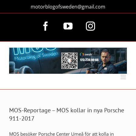
Fortsätt
motorblogofsweden@gmail.com
till
innehållet
Facebook
YouTube
Instagram
MOS-Reportage – MOS kollar in nya Porsche
911-2017
MOS besöker Porsche Center Umeå för att kolla in