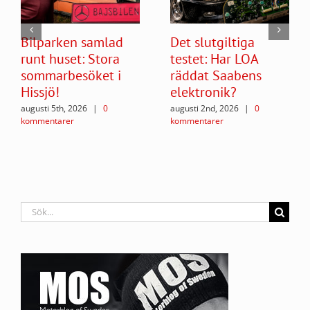
Bilparken samlad
Det slutgiltiga
runt huset: Stora
testet: Har LOA
sommarbesöket i
räddat Saabens
Hissjö!
elektronik?
augusti 5th, 2026
|
0
augusti 2nd, 2026
|
0
kommentarer
kommentarer
Sök
efter: