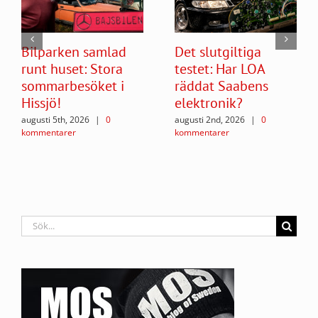
Bilparken samlad
Det slutgiltiga
runt huset: Stora
testet: Har LOA
sommarbesöket i
räddat Saabens
Hissjö!
elektronik?
augusti 5th, 2026
|
0
augusti 2nd, 2026
|
0
kommentarer
kommentarer
Sök
efter: