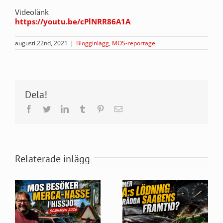
Videolänk
https://youtu.be/cPlNRR86A1A
augusti 22nd, 2021
|
Blogginlägg
,
MOS-reportage
Dela!
Facebook
Twitter
LinkedIn
Tumblr
Pinterest
E-
post
Relaterade inlägg