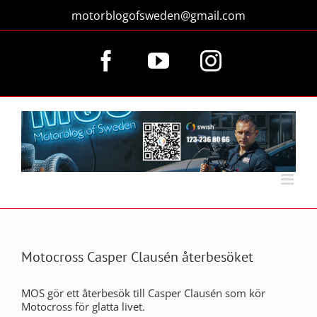
Fortsätt
motorblogofsweden@gmail.com
till
innehållet
Facebook
YouTube
Instagram
Motocross Casper Clausén återbesöket
MOS gör ett återbesök till Casper Clausén som kör
Motocross för glatta livet.