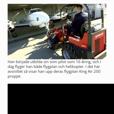
Han började utbilda sin som pilot som 16-åring, och i
dag flyger han både flygplan och helikopter. I det här
avsnittet så visar han upp deras flygplan King Air 200
propjet.