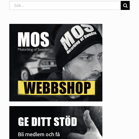
Sök
efter: