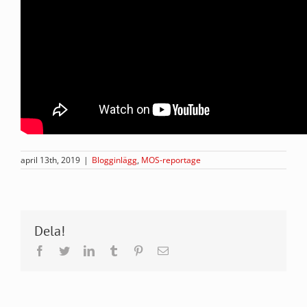
april 13th, 2019
|
Blogginlägg
,
MOS-reportage
Dela!
Facebook
Twitter
LinkedIn
Tumblr
Pinterest
E-
post