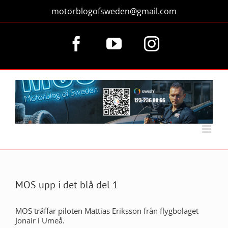
Fortsätt
motorblogofsweden@gmail.com
till
innehållet
Facebook
YouTube
Instagram
MOS upp i det blå del 1
MOS träffar piloten Mattias Eriksson från flygbolaget
Jonair i Umeå.