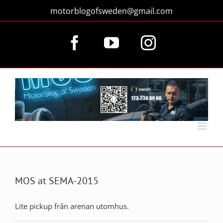
Fortsätt
motorblogofsweden@gmail.com
till
innehållet
Facebook
YouTube
Instagram
MOS at SEMA-2015
Lite pickup från arenan utomhus.