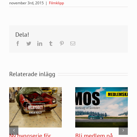
november 3rd, 2015
|
Filmklipp
Dela!
Facebook
Twitter
LinkedIn
Tumblr
Pinterest
E-
post
Relaterade inlägg
Ny byggserie för
Bli medlem på