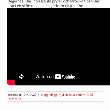
Degernäs. Där intressanta prylar och lärorika tips visas
upp i en skön mix alla dagar fram till julafton.
december 10th, 2020
|
Blogginlägg
,
Hjulklippskalendern
,
MOS-
reportage