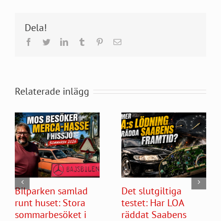
Dela!
Facebook
Twitter
LinkedIn
Tumblr
Pinterest
E-
post
Relaterade inlägg
Bilparken samlad
Det slutgiltiga
runt huset: Stora
testet: Har LOA
sommarbesöket i
räddat Saabens