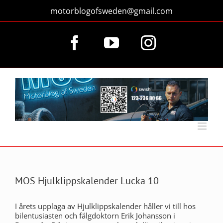
Fortsätt
motorblogofsweden@gmail.com
till
innehållet
Facebook
YouTube
Instagram
MOS Hjulklippskalender Lucka 10
I årets upplaga av Hjulklippskalender håller vi till hos
bilentusiasten och fälgdoktorn Erik Johansson i