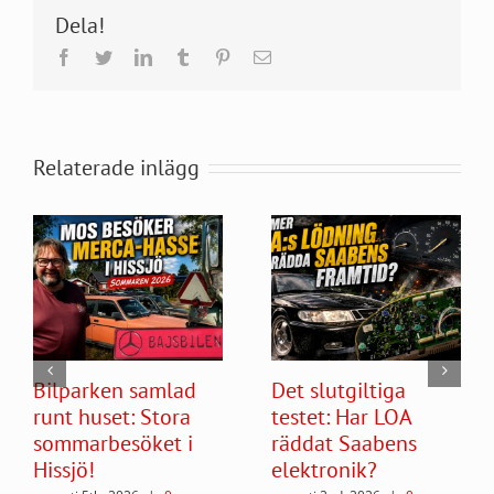
Dela!
Facebook
Twitter
LinkedIn
Tumblr
Pinterest
E-
post
Relaterade inlägg
Bilparken samlad
Det slutgiltiga
runt huset: Stora
testet: Har LOA
sommarbesöket i
räddat Saabens
Hissjö!
elektronik?