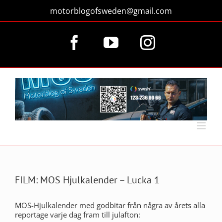
Fortsätt
motorblogofsweden@gmail.com
till
innehållet
Facebook
YouTube
Instagram
FILM: MOS Hjulkalender – Lucka 1
MOS-Hjulkalender med godbitar från några av årets alla
reportage varje dag fram till julafton: