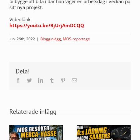
bilbygge att bita i där han viger en arbetsdag i veckan på
sitt nya projekt.
Videolänk
https://youtu.be/RjUrjAmDCQQ
juni 26th, 2022
|
Blogginlägg
,
MOS-reportage
Dela!
Facebook
Twitter
LinkedIn
Tumblr
Pinterest
E-
post
Relaterade inlägg