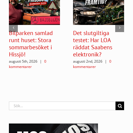
Bilparken samlad
Det slutgiltiga
runt huset: Stora
testet: Har LOA
sommarbesöket i
räddat Saabens
Hissjö!
elektronik?
augusti 5th, 2026
|
0
augusti 2nd, 2026
|
0
kommentarer
kommentarer
Sök
efter: