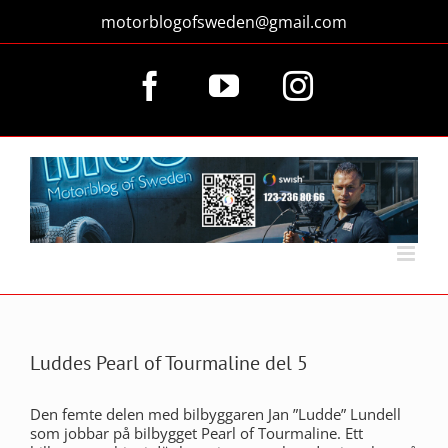
Fortsätt
motorblogofsweden@gmail.com
till
innehållet
Facebook
YouTube
Instagram
Luddes Pearl of Tourmaline del 5
Den femte delen med bilbyggaren Jan ”Ludde” Lundell
som jobbar på bilbygget Pearl of Tourmaline. Ett