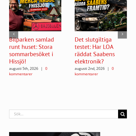
Bilparken samlad
Det slutgiltiga
runt huset: Stora
testet: Har LOA
sommarbesöket i
räddat Saabens
Hissjö!
elektronik?
augusti 5th, 2026
|
0
augusti 2nd, 2026
|
0
kommentarer
kommentarer
Sök
efter: