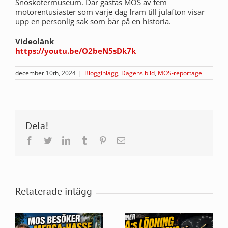
Snöskotermuseum. Där gästas MOS av fem
motorentusiaster som varje dag fram till julafton visar
upp en personlig sak som bär på en historia.
Videolänk
https://youtu.be/O2beN5sDk7k
december 10th, 2024
|
Blogginlägg
,
Dagens bild
,
MOS-reportage
Dela!
Facebook
Twitter
LinkedIn
Tumblr
Pinterest
E-
post
Relaterade inlägg