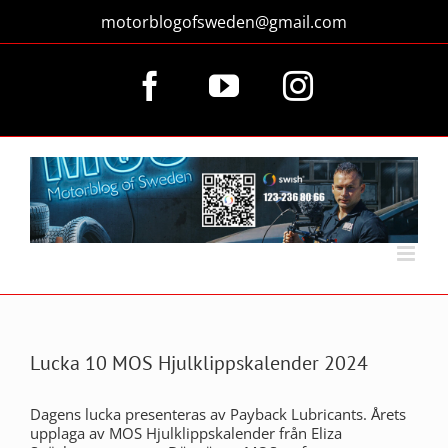
Fortsätt
motorblogofsweden@gmail.com
till
innehållet
Facebook
YouTube
Instagram
Lucka 10 MOS Hjulklippskalender 2024
Dagens lucka presenteras av Payback Lubricants. Årets
upplaga av MOS Hjulklippskalender från Eliza