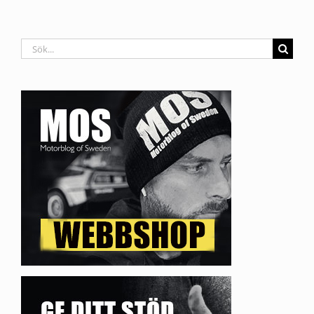
Sök
efter: