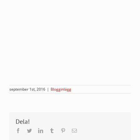
september 1st, 2016
|
Blogginlägg
Dela!
Facebook
Twitter
LinkedIn
Tumblr
Pinterest
E-
post