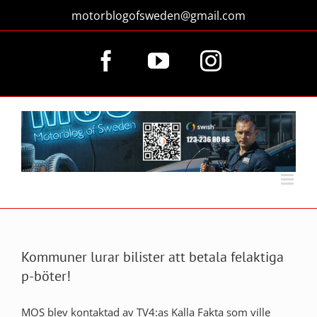
Fortsätt
motorblogofsweden@gmail.com
till
innehållet
Facebook
YouTube
Instagram
Kommuner lurar bilister att betala felaktiga
p-böter!
MOS blev kontaktad av TV4:as Kalla Fakta som ville