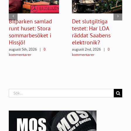
Bilparken samlad
Det slutgiltiga
runt huset: Stora
testet: Har LOA
sommarbesöket i
räddat Saabens
Hissjö!
elektronik?
augusti 5th, 2026
|
0
augusti 2nd, 2026
|
0
kommentarer
kommentarer
Sök
efter: