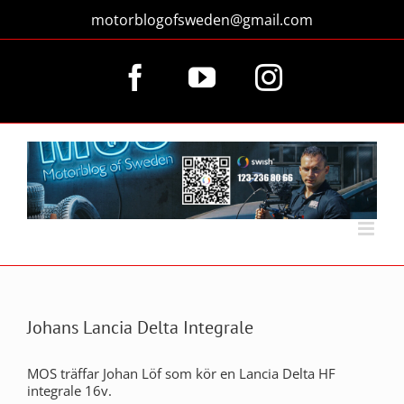
Fortsätt
motorblogofsweden@gmail.com
till
innehållet
Facebook
YouTube
Instagram
Johans Lancia Delta Integrale
MOS träffar Johan Löf som kör en Lancia Delta HF
integrale 16v.