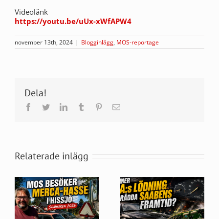
Videolänk
https://youtu.be/uUx-xWfAPW4
november 13th, 2024
|
Blogginlägg
,
MOS-reportage
Dela!
Facebook
Twitter
LinkedIn
Tumblr
Pinterest
E-
post
Relaterade inlägg