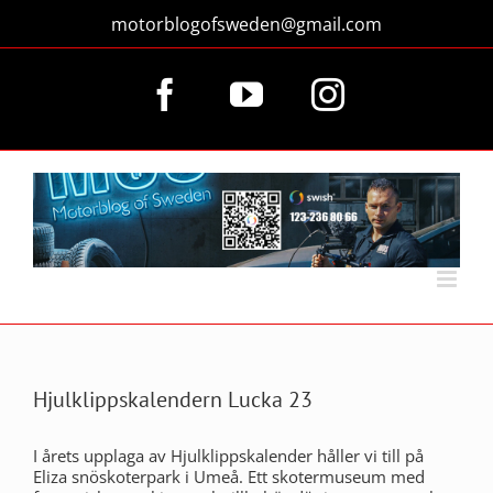
Fortsätt
motorblogofsweden@gmail.com
till
innehållet
Facebook
YouTube
Instagram
Hjulklippskalendern Lucka 23
I årets upplaga av Hjulklippskalender håller vi till på
Eliza snöskoterpark i Umeå. Ett skotermuseum med