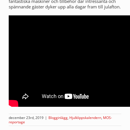
fantastiska maskiner och tillbehör där intressanta och
spännande gäster dyker upp alla dagar fram till julafton.
december 23rd, 2019
|
Blogginlägg
,
Hjulklippskalendern
,
MOS-
reportage