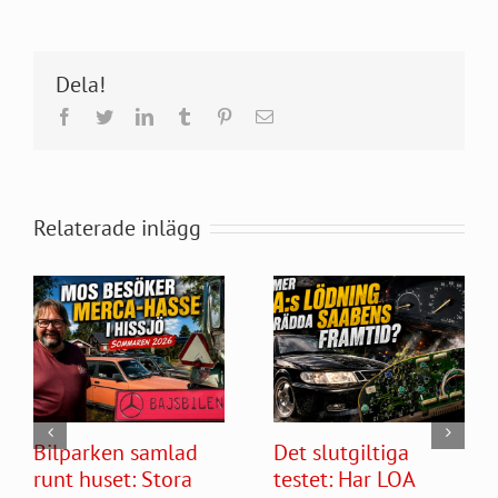
Dela!
Facebook
Twitter
LinkedIn
Tumblr
Pinterest
E-
post
Relaterade inlägg
Bilparken samlad
Det slutgiltiga
runt huset: Stora
testet: Har LOA