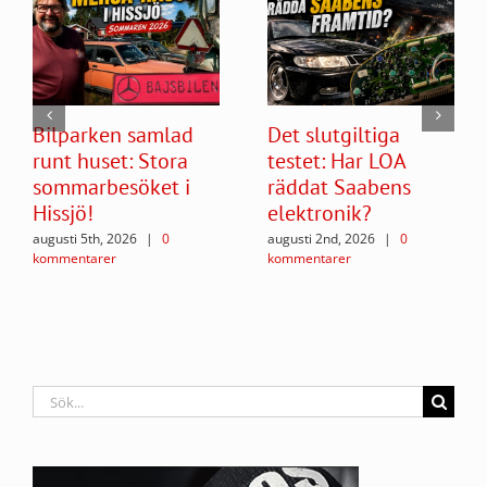
Bilparken samlad
Det slutgiltiga
runt huset: Stora
testet: Har LOA
sommarbesöket i
räddat Saabens
Hissjö!
elektronik?
augusti 5th, 2026
|
0
augusti 2nd, 2026
|
0
kommentarer
kommentarer
Sök
efter: