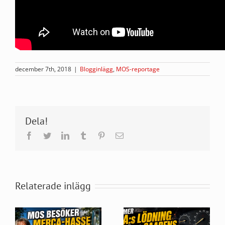
december 7th, 2018
|
Blogginlägg
,
MOS-reportage
Dela!
Facebook
Twitter
LinkedIn
Tumblr
Pinterest
E-
post
Relaterade inlägg