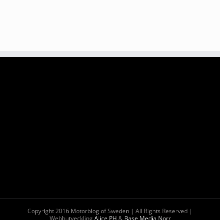
Copyright 2016 Motorblog of Sweden | All Rights Reserved |
Webbutveckling
Alice PH
&
Base Media Norr