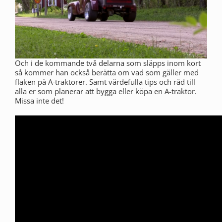
Och i de kommande två delarna som släpps inom kort
så kommer han också berätta om vad som gäller med
flaken på A-traktorer. Samt värdefulla tips och råd till
alla er som planerar att bygga eller köpa en A-traktor.
Missa inte det!