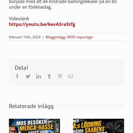
började med att de klistrade ballongdekaler på en bil
under en födelsedag.
Videolänk
https://youtu.be/6evA3ra5tfg
februari 16th, 2024
|
Blogginlägg
,
MOS-reportage
Dela!
Facebook
Twitter
LinkedIn
Tumblr
Pinterest
E-
post
Relaterade inlägg