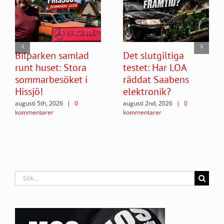
Bilparken samlad
Det slutgiltiga
runt huset: Stora
testet: Har LOA
sommarbesöket i
räddat Saabens
Hissjö!
elektronik?
augusti 5th, 2026
|
0
augusti 2nd, 2026
|
0
kommentarer
kommentarer
Sök
efter: