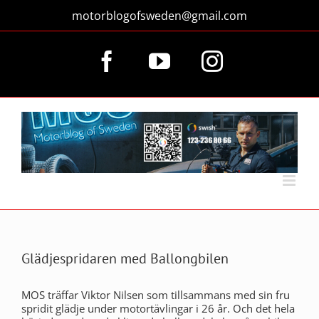
Fortsätt
motorblogofsweden@gmail.com
till
innehållet
Facebook
YouTube
Instagram
Glädjespridaren med Ballongbilen
MOS träffar Viktor Nilsen som tillsammans med sin fru
spridit glädje under motortävlingar i 26 år. Och det hela