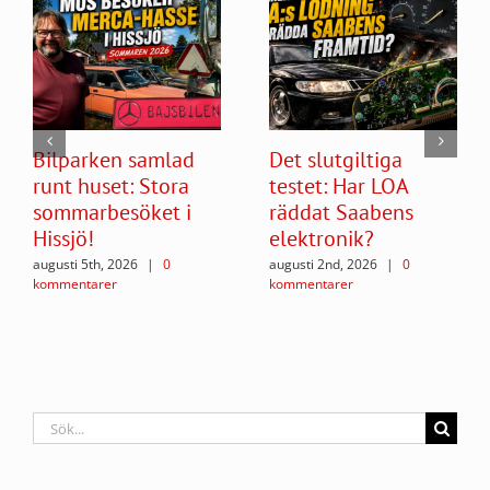
Bilparken samlad
Det slutgiltiga
runt huset: Stora
testet: Har LOA
sommarbesöket i
räddat Saabens
Hissjö!
elektronik?
augusti 5th, 2026
|
0
augusti 2nd, 2026
|
0
kommentarer
kommentarer
Sök
efter: