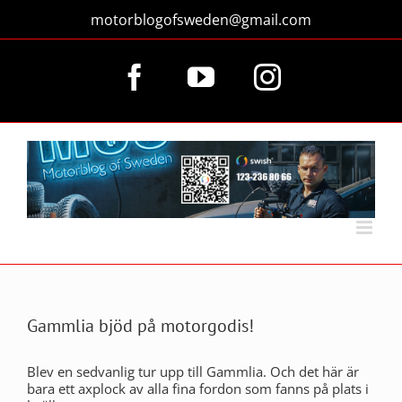
Fortsätt
motorblogofsweden@gmail.com
till
innehållet
Facebook
YouTube
Instagram
Gammlia bjöd på motorgodis!
Blev en sedvanlig tur upp till Gammlia. Och det här är
bara ett axplock av alla fina fordon som fanns på plats i