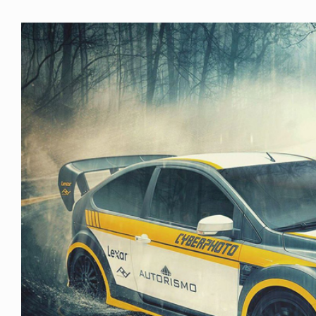
Visa
större
bild