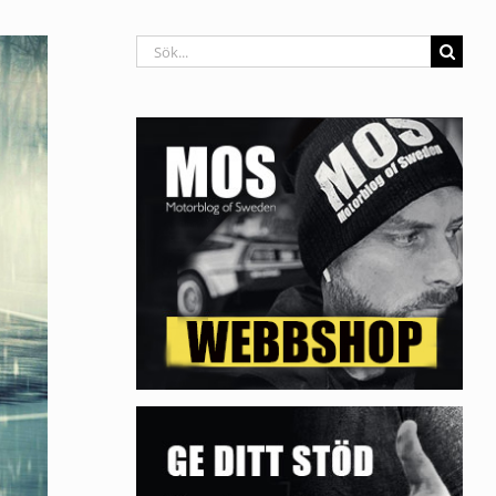
Sök
efter: