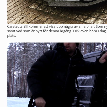
Carstedts Bil kommer att visa upp några av sina bilar. Som n
samt vad som är nytt för denna årgång. Fick även höra i dag
plats.