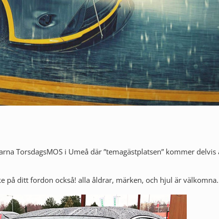
ffarna TorsdagsMOS i Umeå där ”temagästplatsen” kommer delvis 
på ditt fordon också! alla åldrar, märken, och hjul är välkomna.