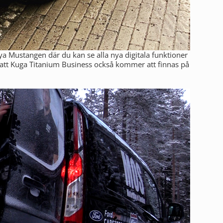
ya Mustangen där du kan se alla nya digitala funktioner
 att Kuga Titanium Business också kommer att finnas på