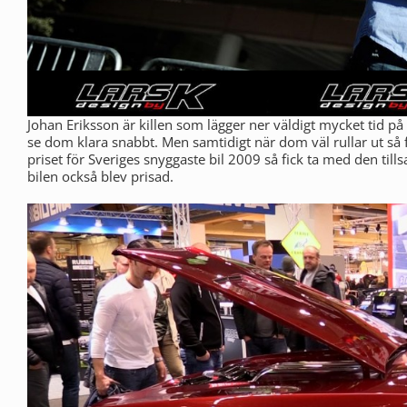
Johan Eriksson är killen som lägger ner väldigt mycket tid på
se dom klara snabbt. Men samtidigt när dom väl rullar ut så f
priset för Sveriges snyggaste bil 2009 så fick ta med den t
bilen också blev prisad.