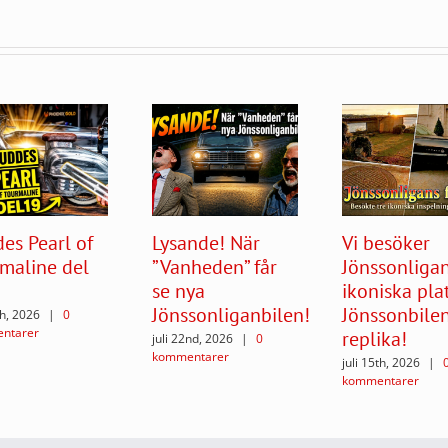
es Pearl of
Lysande! När
Vi besöker
maline del
”Vanheden” får
Jönssonliga
se nya
ikoniska plat
Jönssonliganbilen!
Jönssonbile
th, 2026
|
0
ntarer
replika!
juli 22nd, 2026
|
0
kommentarer
juli 15th, 2026
|
kommentarer