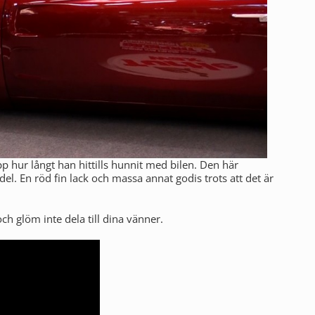
 hur långt han hittills hunnit med bilen. Den här
del. En röd fin lack och massa annat godis trots att det är
h glöm inte dela till dina vänner.