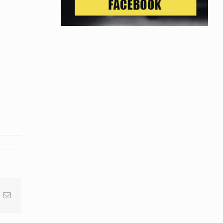
nterest
E-
post