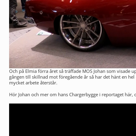
Och på Elmia förra året så träffade MOS Johan som visade upp
gången till skillnad mot föregående år så har det hänt en hel 
mycket arbete återstår.
Hör Johan och mer om hans Chargerbygge i reportaget här, oc