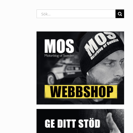
Sök
efter: