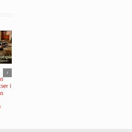
GÖRAN TELLS
Bilfrakt inifrån:
ns
NYA 16V VOLVO
200 delägare
ser i
245-MONSTER!
och en gigantisk
ns
maskinpark!
juli 12th, 2026
|
0
kommentarer
juli 8th, 2026
|
0
kommentarer
0