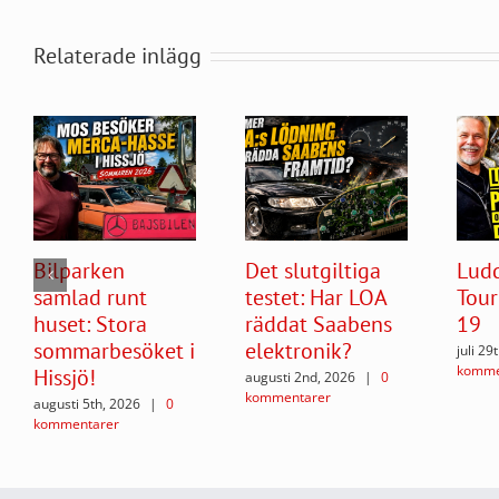
Relaterade inlägg
Bilparken
Det slutgiltiga
Ludd
samlad runt
testet: Har LOA
Tour
huset: Stora
räddat Saabens
19
sommarbesöket i
elektronik?
juli 29
komme
Hissjö!
augusti 2nd, 2026
|
0
kommentarer
augusti 5th, 2026
|
0
kommentarer