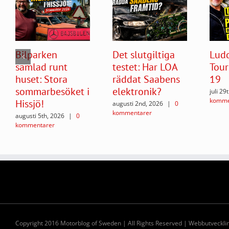
Bilparken
Det slutgiltiga
Ludd
samlad runt
testet: Har LOA
Tour
huset: Stora
räddat Saabens
19
sommarbesöket i
elektronik?
juli 29
komme
Hissjö!
augusti 2nd, 2026
|
0
kommentarer
augusti 5th, 2026
|
0
kommentarer
Copyright 2016 Motorblog of Sweden | All Rights Reserved | Webbutveckl