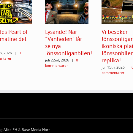
es Pearl of
Lysande! När
Vi besöker
maline del
”Vanheden” får
Jönssonliga
se nya
ikoniska plat
Jönssonliganbilen!
Jönssonbile
th, 2026
|
0
ntarer
replika!
juli 22nd, 2026
|
0
kommentarer
juli 15th, 2026
|
kommentarer
ing
Alice PH
&
Base Media Norr