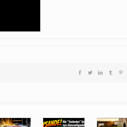
Facebook
Twitter
LinkedIn
Tumblr
Pi