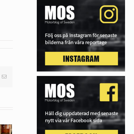
nterest
E-
post