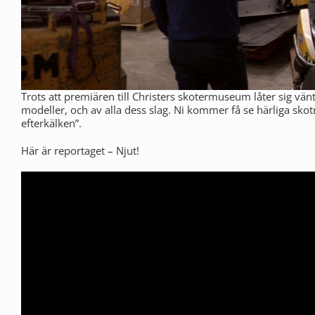
Trots att premiären till Christers skotermuseum låter sig vän
modeller, och av alla dess slag. Ni kommer få se härliga skot
efterkälken”.
Här är reportaget – Njut!