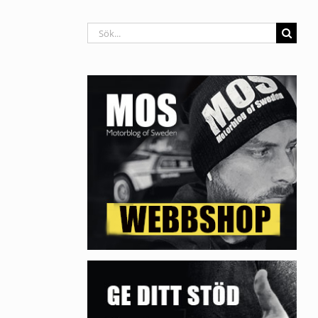
Sök
efter: