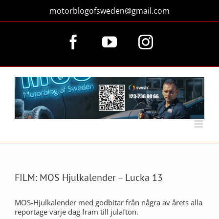
Fortsätt
motorblogofsweden@gmail.com
till
innehållet
Facebook
YouTube
Instagram
FILM: MOS Hjulkalender – Lucka 13
MOS-Hjulkalender med godbitar från några av årets alla
reportage varje dag fram till julafton.