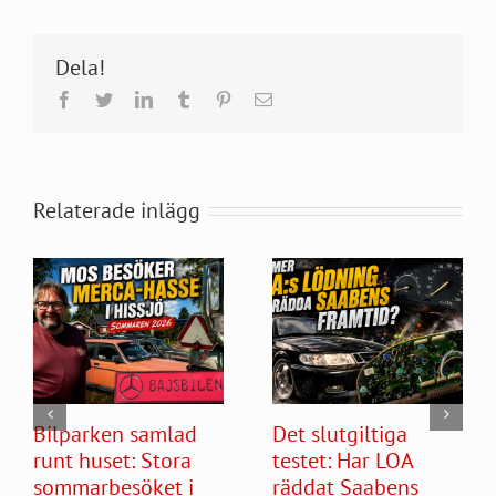
Dela!
Facebook
Twitter
LinkedIn
Tumblr
Pinterest
E-
post
Relaterade inlägg
Bilparken samlad
Det slutgiltiga
runt huset: Stora
testet: Har LOA
sommarbesöket i
räddat Saabens