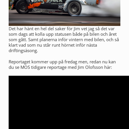
Det har hänt en hel del saker för Jim vet jag så det var
som dags att kolla upp statusen både på bilen och året
som gått. Samt planerna inför vintern med bilen, och så
klart vad som nu står runt hörnet inför nästa
driftingsäsong.
Reportaget kommer upp på fredag men, redan nu kan
du se MOS tidigare reportage med Jim Olofsson här: