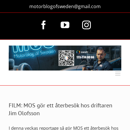
Fortsätt
motorblogofsweden@gmail.com
till
innehållet
Facebook
YouTube
Instagram
FILM: MOS gör ett återbesök hos driftaren
Jim Olofsson
I denna veckas reportage så gör MOS ett återbesök hos