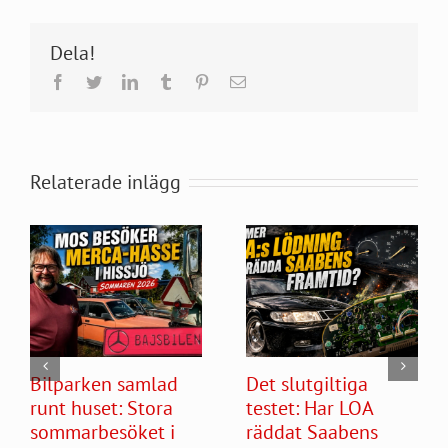
Dela!
Facebook
Twitter
LinkedIn
Tumblr
Pinterest
E-
post
Relaterade inlägg
Bilparken samlad
Det slutgiltiga
runt huset: Stora
testet: Har LOA
sommarbesöket i
räddat Saabens