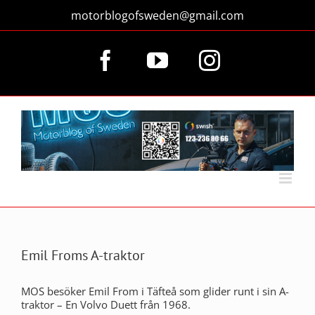
Fortsätt
motorblogofsweden@gmail.com
till
innehållet
Facebook
YouTube
Instagram
Emil Froms A-traktor
MOS besöker Emil From i Täfteå som glider runt i sin A-
traktor – En Volvo Duett från 1968.