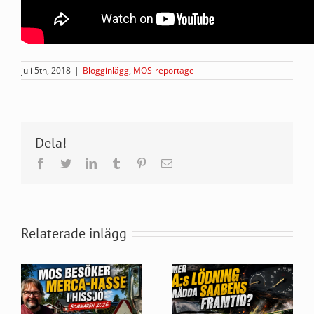
juli 5th, 2018
|
Blogginlägg
,
MOS-reportage
Dela!
Facebook
Twitter
LinkedIn
Tumblr
Pinterest
E-
post
Relaterade inlägg