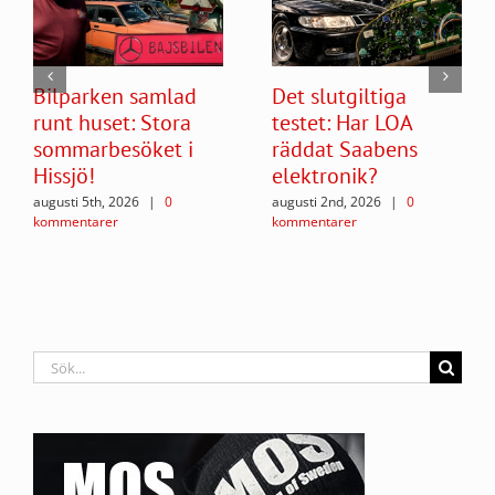
Bilparken samlad
Det slutgiltiga
runt huset: Stora
testet: Har LOA
sommarbesöket i
räddat Saabens
Hissjö!
elektronik?
augusti 5th, 2026
|
0
augusti 2nd, 2026
|
0
kommentarer
kommentarer
Sök
efter: