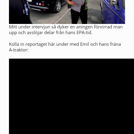
Mitt under intervjun så dyker en aningen förvirrad man
upp och avslöjar delar från hans EPA-tid.
Kolla in reportaget här under med Emil och hans fräna
A-traktor: