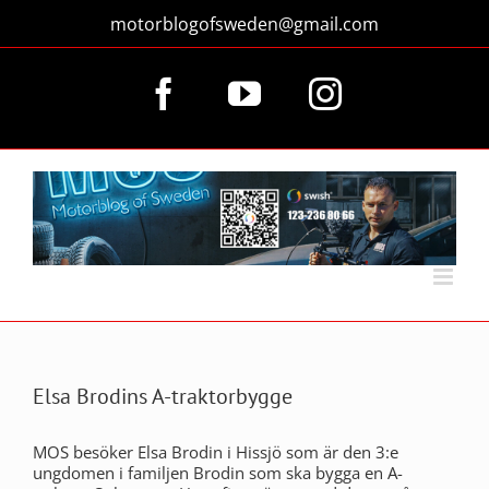
Fortsätt
motorblogofsweden@gmail.com
till
innehållet
Facebook
YouTube
Instagram
Elsa Brodins A-traktorbygge
MOS besöker Elsa Brodin i Hissjö som är den 3:e
ungdomen i familjen Brodin som ska bygga en A-