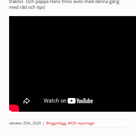
traktor. Och pappa Hans finns även med denna gång
med råd och tips!
oktober 25th, 2020
|
Blogginlägg
,
MOS-reportage