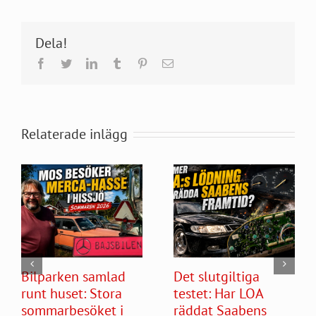
Dela!
Facebook
Twitter
LinkedIn
Tumblr
Pinterest
E-
post
Relaterade inlägg
Bilparken samlad
Det slutgiltiga
runt huset: Stora
testet: Har LOA
sommarbesöket i
räddat Saabens